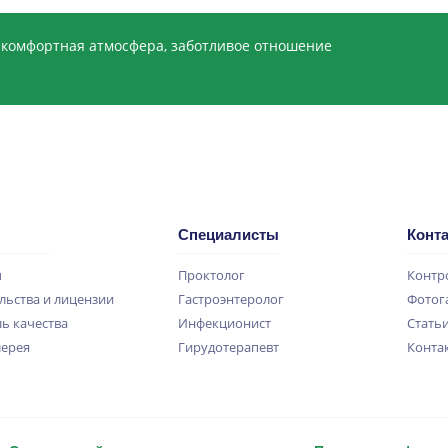
 комфортная атмосфера, заботливое отношение
Специалисты
Конт
ы
Проктолог
Контр
льства и лицензии
Гастроэнтеролог
Фотог
ь качества
Инфекционист
Стать
лерея
Гирудотерапевт
Конта