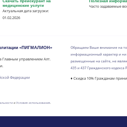
Скачать прейскурант на
Полезная информ
медицинские услуги
Часто задаваемые в
Актуальная дата загрузки:
01.02.2026
билитации «ПИГМАЛИОН»
Обращаем Ваше внимание на то,
информационный характер и ни 
на Главным управлением Алт.
размещенные на сайте, не явля
и.
435 и 437 Гражданского кодекса 
йской Федерации
♦ Скидка 10% Гражданам прин
альности
и
Условия использования
.