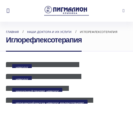
ГЛАВНАЯ
НАШИ ДОКТОРА И ИХ УСЛУГИ
ИГЛОРЕФЛЕКСОТЕРАПИЯ
Иглорефлексотерапия
Пирожков Александр Юрьевич
НЕВРОЛОГ
Макиенко Юрий Владимирович
НЕВРОЛОГ
Берсенев Юрий Олегович
МАНУАЛЬНЫЙ ТЕРАПЕВТ, НЕВРОЛОГ
Бакушкина Елена Михайловна
МЕДИЦИНСКИЙ МАССАЖ, НЕВРОЛОГ, РЕФЛЕКСОТЕРАПЕВТ