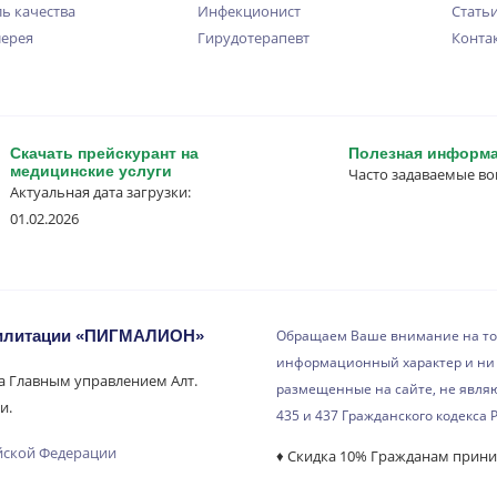
ь качества
Инфекционист
Стать
лерея
Гирудотерапевт
Конта
Скачать прейскурант на
Полезная информ
медицинские услуги
Часто задаваемые в
Актуальная дата загрузки:
01.02.2026
билитации «ПИГМАЛИОН»
Обращаем Ваше внимание на то,
информационный характер и ни 
на Главным управлением Алт.
размещенные на сайте, не явля
и.
435 и 437 Гражданского кодекса 
йской Федерации
♦ Скидка 10% Гражданам прин