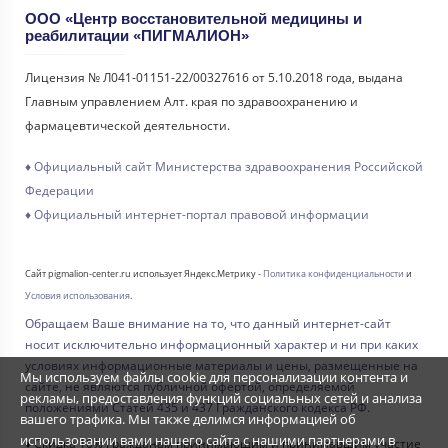
ООО «Центр восстановительной медицины и
реабилитации «ПИГМАЛИОН»
Лицензия № Л041-01151-22/00327616 от 5.10.2018 года, выдана
Главным управлением Алт. края по здравоохранению и
фармацевтической деятельности.
♦ Официальный сайт Министерства здравоохранения Российской
Федерации
♦ Официальный интернет-портал правовой информации
Сайт pigmalion-center.ru использует Яндекс.Метрику -
Политика конфиденциальности
и
Условия использования
.
Обращаем Ваше внимание на то, что данный интернет-сайт
носит исключительно информационный характер и ни при каких
условиях информационные материалы и цены, размещенные на
Мы используем файлы cookie для персонализации контента и
сайте, не являются публичной офертой, определяемой
рекламы, предоставления функций социальных сетей и анализа
положениями Статей 435 и 437 Гражданского кодекса РФ.
вашего трафика. Мы также делимся информацией об
использовании вами нашего сайта с нашими партнерами в
♦ Скидка 10% Гражданам принимающим и принимавшим участие