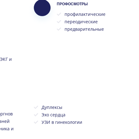
ПРОФОСМОТРЫ
профилактические
переодические
предварительные
ЭКГ и
Дуплексы
оргнов
Эхо сердца
каней
УЗИ в гинекологии
ника и