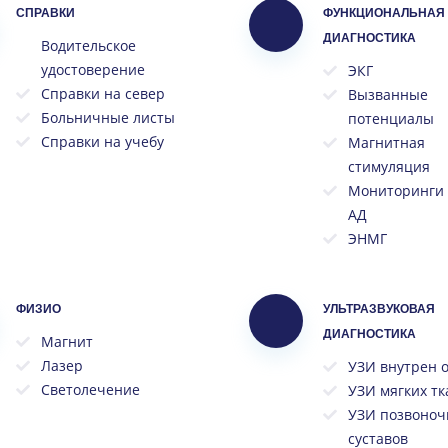
СПРАВКИ
ФУНКЦИОНАЛЬНАЯ
ДИАГНОСТИКА
Водительское
удостоверение
ЭКГ
Справки на север
Вызванные
Больничные листы
потенциалы
Справки на учебу
Магнитная
стимуляция
Мониторинги 
АД
ЭНМГ
ФИЗИО
УЛЬТРАЗВУКОВАЯ
ДИАГНОСТИКА
Магнит
Лазер
УЗИ внутрен 
Светолечение
УЗИ мягких т
УЗИ позвоноч
суставов