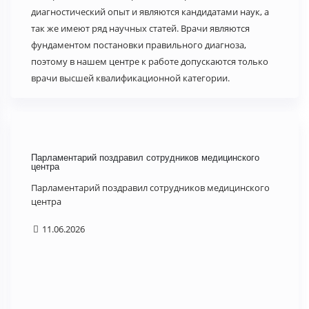
диагностический опыт и являются кандидатами наук, а
так же имеют ряд научных статей. Врачи являются
фундаментом постановки правильного диагноза,
поэтому в нашем центре к работе допускаются только
врачи высшей квалификационной категории.
Парламентарий поздравил сотрудников медицинского
Мал
центра
гум
Парламентарий поздравил сотрудников медицинского
В г
центра
Рос
тор
11.06.2026
Отеч
1