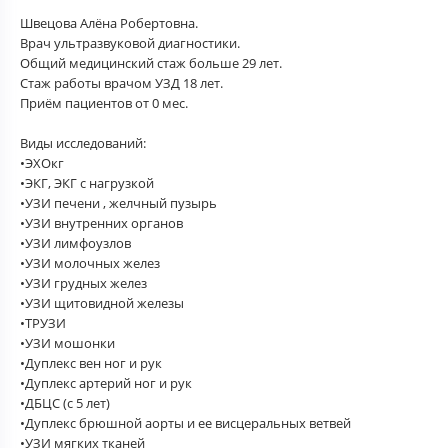
Швецова Алёна Робертовна.
Врач ультразвуковой диагностики.
Общий медицинский стаж больше 29 лет.
Стаж работы врачом УЗД 18 лет.
Приём пациентов от 0 мес.
Виды исследований:
•ЭХОкг
•ЭКГ, ЭКГ с нагрузкой
•УЗИ печени , желчный пузырь
•УЗИ внутренних органов
•УЗИ лимфоузлов
•УЗИ молочных желез
•УЗИ грудных желез
•УЗИ щитовидной железы
•ТРУЗИ
•УЗИ мошонки
•Дуплекс вен ног и рук
•Дуплекс артерий ног и рук
•ДБЦС (с 5 лет)
•Дуплекс брюшной аорты и ее висцеральных ветвей
•УЗИ мягких тканей