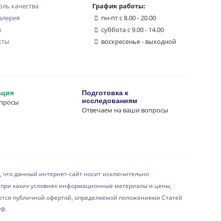
оль качества
График работы:
алерея
пн-пт с 8.00 - 20.00
и
суббота с 9.00 - 14.00
кты
воскресенье - выходной
ация
Подготовка к
исследованиям
опросы
Отвечаем на ваши вопросы
 что данный интернет-сайт носит исключительно
при каких условиях информационные материалы и цены,
ются публичной офертой, определяемой положениями Статей
РФ.