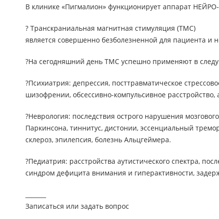
В клинике «Пигмалион» функционирует аппарат НЕЙРО-
? Транскраниальная магнитная стимуляция (ТМС)
является совершенно безболезненной для пациента и н
?На сегодняшний день ТМС успешно применяют в следу
?Психиатрия: депрессия, посттравматическое стрессов
шизофрении, обсессивно-компульсивное расстройство, 
?Неврология: последствия острого нарушения мозгового
Паркинсона, тиннитус, дистонии, эссенциальный тремор
склероз, эпилепсия, болезнь Альцгеймера.
?Педиатрия: расстройства аутистического спектра, пос
синдром дефицита внимания и гиперактивности, задержк
_______
Записаться или задать вопрос