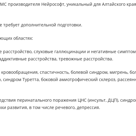
МС производителя Нейрософт, уникальный для Алтайского края
е требует дополнительной подготовки.
ющих областях:
ое расстройство, слуховые галлюцинации и негативные симпто
аддиктивные расстройства, тревожные расстройства.
 кровообращения, спастичность, болевой синдром, мигрень, бо
, синдром Туретта, боковой амиотрофический склероз, рассея
ледствия перинатального поражения ЦНС (инсульт, ДЦП), синдро
и развития, в том числе речевого, депрессия.