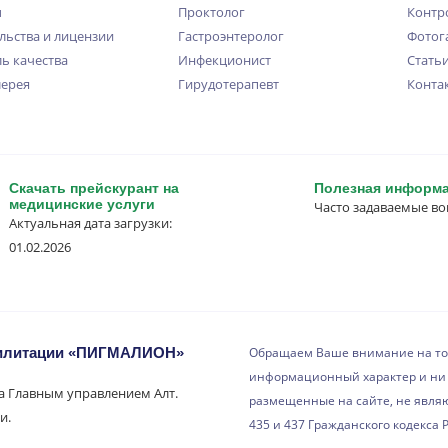
ы
Проктолог
Контр
льства и лицензии
Гастроэнтеролог
Фотог
ь качества
Инфекционист
Стать
лерея
Гирудотерапевт
Конта
Скачать прейскурант на
Полезная информ
медицинские услуги
Часто задаваемые в
Актуальная дата загрузки:
01.02.2026
билитации «ПИГМАЛИОН»
Обращаем Ваше внимание на то,
информационный характер и ни 
на Главным управлением Алт.
размещенные на сайте, не явля
и.
435 и 437 Гражданского кодекса 