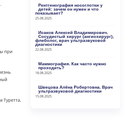
.
Рентгенография носоглотки у
детей: зачем он нужен и что
показывает?
25.08.2025
Исаков Алексей Владимирович.
Сосудистый хирург (ангиохирург),
флеболог, врач ультразвуковой
диагностики
22.08.2025
мы при
Маммография. Как часто нужно
проходить?
лезнь
18.08.2025
нный
Швецова Алёна Робертовна. Врач
ультразвуковой диагностики
15.08.2025
м Туретта,