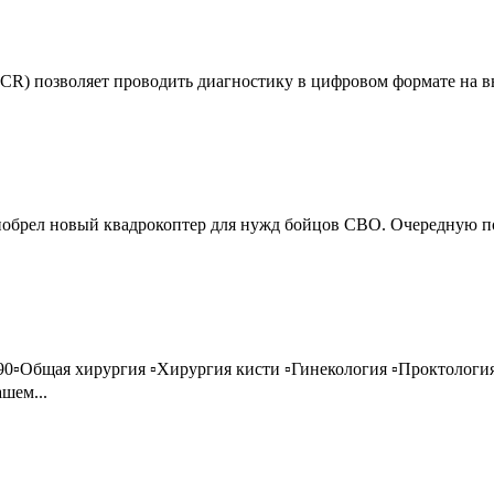
R) позволяет проводить диагностику в цифровом формате на вы
брел новый квадрокоптер для нужд бойцов СВО. Очередную пос
▫️Общая хирургия ▫️Хирургия кисти ▫️Гинекология ▫️Проктология
ашем...