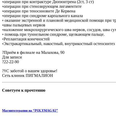
▫️операции при контрактуре Дюпюитрена (2ст, 3 ст)
▫️операции при стенозирующем лигаментите
▫️операции при теносиновите Де Кервена
▫️операции при синдроме карпального канала
▫️ оказание экстренной и плановой медицинской помощи при т
▫️швы пальцевых нервов
▫️наложение микрохирургического шва нервов, сосудов, шва с
▫️ помощь при туннельном синдроме, щелкающем пальце.
▫️Реплантация конечностей
▫️Экстракартикальный, накостный, внутрикостный остеосинтез 
?Приём в филиале на Малахова, 90
Для записи
?22-22-90
?‍⚕️С заботой о вашем здоровье!
Сеть клиник ПИГМАЛИОН
Советуем к
прочтению
Магнитотерапия на “POLYMAG 02”