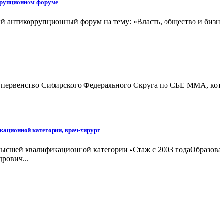
ррупционном форуме
й антикоррупционный форум на тему: «Власть, общество и бизне
 и первенство Сибирского Федерального Округа по СБЕ ММА, кот
кационной категории, врач-хирург
высшей квалификационной категории ▫️Стаж с 2003 годаОбразов
рович...