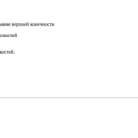
равме верхней конечности
ухожилий
костей.