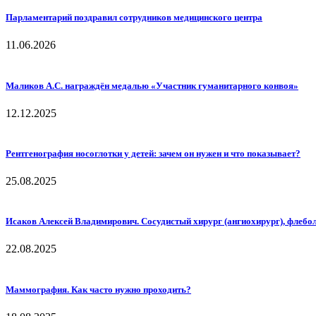
Парламентарий поздравил сотрудников медицинского центра
11.06.2026
Маликов А.С. награждён медалью «Участник гуманитарного конвоя»
12.12.2025
Рентгенография носоглотки у детей: зачем он нужен и что показывает?
25.08.2025
Исаков Алексей Владимирович. Сосудистый хирург (ангиохирург), флебол
22.08.2025
Маммография. Как часто нужно проходить?