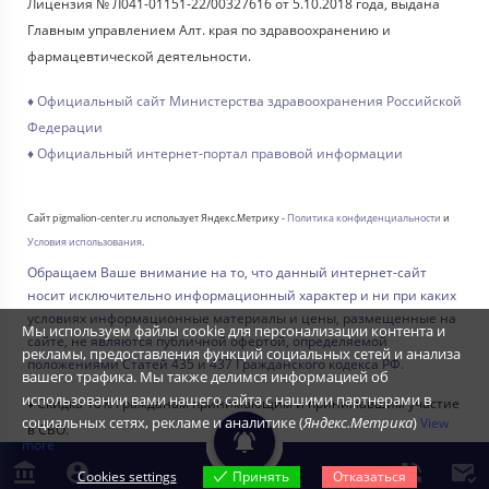
Лицензия № Л041-01151-22/00327616 от 5.10.2018 года, выдана
Главным управлением Алт. края по здравоохранению и
фармацевтической деятельности.
♦ Официальный сайт Министерства здравоохранения Российской
Федерации
♦ Официальный интернет-портал правовой информации
Сайт pigmalion-center.ru использует Яндекс.Метрику -
Политика конфиденциальности
и
Условия использования
.
Обращаем Ваше внимание на то, что данный интернет-сайт
носит исключительно информационный характер и ни при каких
условиях информационные материалы и цены, размещенные на
Мы используем файлы cookie для персонализации контента и
сайте, не являются публичной офертой, определяемой
рекламы, предоставления функций социальных сетей и анализа
положениями Статей 435 и 437 Гражданского кодекса РФ.
вашего трафика. Мы также делимся информацией об
использовании вами нашего сайта с нашими партнерами в
♦ Скидка 10% Гражданам принимающим и принимавшим участие
социальных сетях, рекламе и аналитике (
Яндекс.Метрика
)
View
в СВО.
more
Cookies settings
Принять
Отказаться