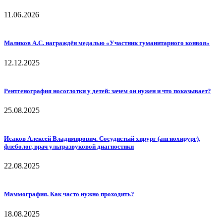
11.06.2026
Маликов А.С. награждён медалью «Участник гуманитарного конвоя»
12.12.2025
Рентгенография носоглотки у детей: зачем он нужен и что показывает?
25.08.2025
Исаков Алексей Владимирович. Сосудистый хирург (ангиохирург),
флеболог, врач ультразвуковой диагностики
22.08.2025
Маммография. Как часто нужно проходить?
18.08.2025