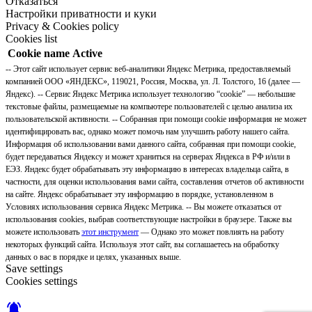
Отказаться
Настройки приватности и куки
Privacy & Cookies policy
Cookies list
Cookie name
Active
-- Этот сайт использует сервис веб-аналитики Яндекс Метрика, предоставляемый
компанией ООО «ЯНДЕКС», 119021, Россия, Москва, ул. Л. Толстого, 16 (далее —
Яндекс). -- Сервис Яндекс Метрика использует технологию “cookie” — небольшие
текстовые файлы, размещаемые на компьютере пользователей с целью анализа их
пользовательской активности. -- Собранная при помощи cookie информация не может
идентифицировать вас, однако может помочь нам улучшить работу нашего сайта.
Информация об использовании вами данного сайта, собранная при помощи cookie,
будет передаваться Яндексу и может храниться на серверах Яндекса в РФ и/или в
ЕЭЗ. Яндекс будет обрабатывать эту информацию в интересах владельца сайта, в
частности, для оценки использования вами сайта, составления отчетов об активности
на сайте. Яндекс обрабатывает эту информацию в порядке, установленном в
Условиях использования сервиса Яндекс Метрика. -- Вы можете отказаться от
использования cookies, выбрав соответствующие настройки в браузере. Также вы
можете использовать
этот инструмент
— Однако это может повлиять на работу
некоторых функций сайта. Используя этот сайт, вы соглашаетесь на обработку
данных о вас в порядке и целях, указанных выше.
Save settings
Cookies settings